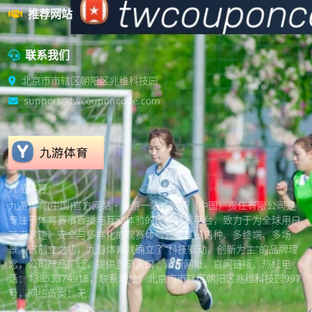
推荐网站
联系我们
北京市市辖区朝阳区兆维科技园
support@twcouponcode.com
九游体育
九游体育(中国)官方网站 - 九游一站式畅玩（中国）责任有限公司是
专注于体育赛事直播与互动体验的创新游戏平台，致力于为全球用户
带来高速、安全与多样化的观赛体验，覆盖多语种、多终端、多场
景。自创立之初，九游体育就确立了“科技驱动，创新为主”的品牌理
念，公司产品广泛，提供登录入口、最新网址、官网链接。热线电
话：13853374915，联系地址：北京市市辖区朝阳区兆维科技园997
号，网络备案：无