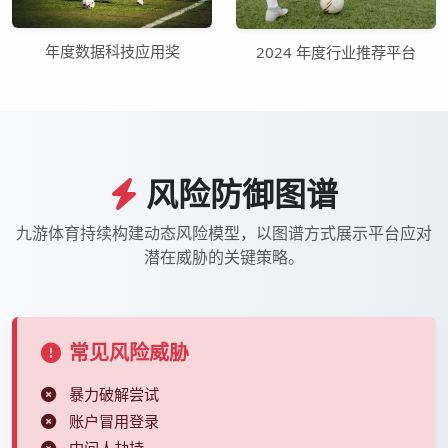
年度数据科技应用奖
2024 年度行业推荐平台
风险防御图谱
九游体育持续构建动态风险模型，以图谱方式展示平台应对
潜在威胁的关键策略。
常见风险威胁
暴力破解尝试
账户冒用登录
中间人劫持